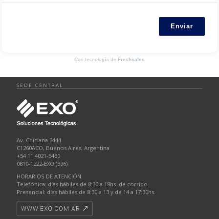
Enviar
Con tecnología de
Freshsales
SEDE CENTRAL
Av. Chiclana 3444
C1260ACO, Buenos Aires, Argentina
+54 11 4021-5430
0810-1222-EXO (396)
HORARIOS DE ATENCIÓN:
Telefónica: días hábiles de 8:30 a 18hs. de corrido.
Presencial: días hábiles de 8:30 a 13 y de 14 a 17:30hs.
WWW.EXO.COM.AR