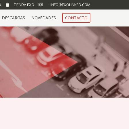
O
TIENDA EXO
INFO@EXOLINKED.COM
DESCARGAS
NOVEDADES
CONTACTO
O