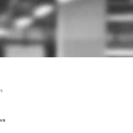
es
rva