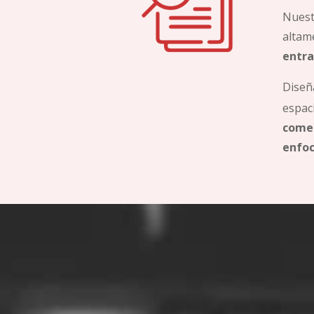
Nuest
altame
entra
Diseñ
espac
comer
enfoc