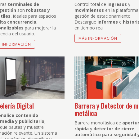
tras
terminales de
Control total de
ingresos
y
gestión
son
robustas y
movimientos
en la plataforma
tiles
, ideales para espacios
gestión de estacionamiento.
lta concurrencia
.
Descargue
informes
e
histori
onalizables
para mejorar la
en tiempo real.
encia del usuario.
MÁS INFORMACIÓN
S INFORMACIÓN
elería Digital
Barrera y Detector de 
metálica
onalice contenido
media y publicitario
,
Barrera monofásica de
apertu
fique pautas y muestre
rápida
y
detector de cierre
mación relevante. Un sistema
automático para seguridad 
il y dinámico, disponible y