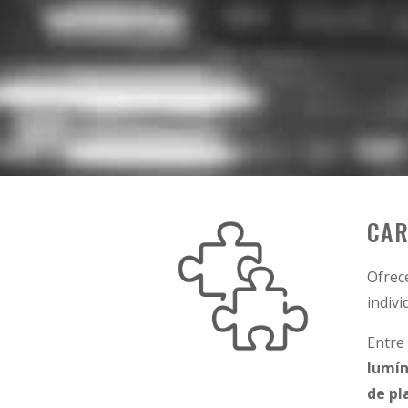
CAR
Ofre
indivi
Entre
lumín
de pl