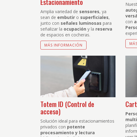
Estacionamiento
Nues
auto
Amplia variedad de
sensores
, ya
versá
sean de
embutir
o
superficiales
,
con
a
junto con
señales luminosas
para
Pers
señalizar la
ocupación
y la
reserva
experi
de espacios en cocheras.
MÁ
MÁS INFORMACIÓN
Totem ID (Control de
Cart
acceso)
Pers
multi
Solución ideal para estacionamientos
plani
privados con
potente
infor
procesamiento y lectura
versát