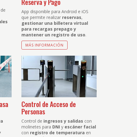
Reserva y Pago
 de
App disponible para Android e iOS
que permite realizar
reservas
,
ales
gestionar una billetera virtual
para recargas prepago y
mantener un registro de uso
.
MÁS INFORMACIÓN
masa
Control de Acceso de
Personas
ra
Control de
ingresos y salidas
con
molinetes para
DNI
y
escáner facial
y
con
registro de temperatura
en