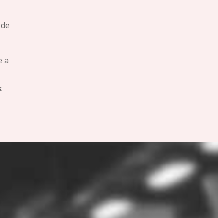
 de
e a
s