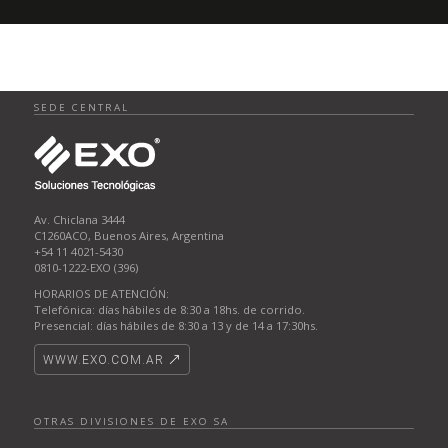
SEDE CENTRAL
Av. Chiclana 3444
C1260ACO, Buenos Aires, Argentina
+54 11 4021-5430
0810-1222-EXO (396)
HORARIOS DE ATENCIÓN:
Telefónica: días hábiles de 8:30 a 18hs. de corrido.
Presencial: días hábiles de 8:30 a 13 y de 14 a 17:30hs.
WWW.EXO.COM.AR
OTRAS DIVISIONES DE EXO SA