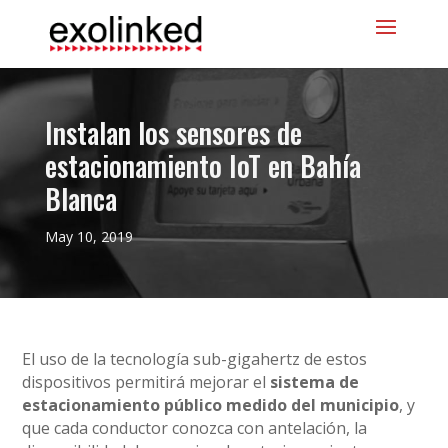
Instalan los sensores de
estacionamiento IoT en Bahía
Blanca
May 10, 2019
El uso de la tecnología sub-gigahertz de estos
dispositivos permitirá mejorar el
sistema de
estacionamiento público medido del municipio
, y
que cada conductor conozca con antelación, la