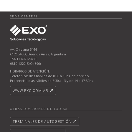
SEDE CENTRAL
Av. Chiclana 3444
C1260ACO, Buenos Aires, Argentina
+54 11 4021-5430
0810-1222-EXO (396)
HORARIOS DE ATENCIÓN:
Telefónica: días hábiles de 8:30 a 18hs. de corrido.
Presencial: días hábiles de 8:30 a 13 y de 14 a 17:30hs.
WWW.EXO.COM.AR
OTRAS DIVISIONES DE EXO SA
TERMINALES DE AUTOGESTIÓN